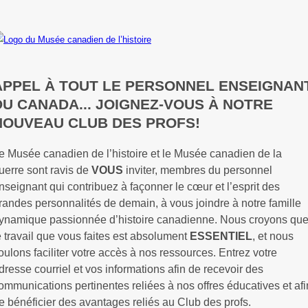
APPEL À TOUT LE PERSONNEL ENSEIGNAN
DU CANADA... JOIGNEZ-VOUS À NOTRE
NOUVEAU CLUB DES PROFS!
e Musée canadien de l’histoire et le Musée canadien de la
uerre sont ravis de
VOUS
inviter, membres du personnel
nseignant qui contribuez à façonner le cœur et l’esprit des
randes personnalités de demain, à vous joindre à notre famille
ynamique passionnée d’histoire canadienne. Nous croyons qu
e travail que vous faites est absolument
ESSENTIEL
, et nous
oulons faciliter votre accès à nos ressources. Entrez votre
dresse courriel et vos informations afin de recevoir des
ommunications pertinentes reliées à nos offres éducatives et afi
e bénéficier des avantages reliés au Club des profs.