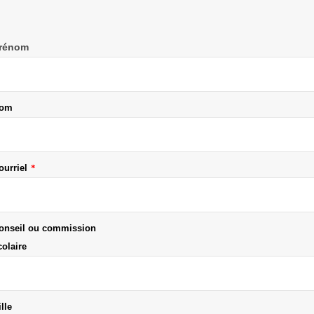
rénom
om
ourriel
*
onseil ou commission
colaire
ille