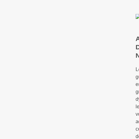
L
g
e
g
d
l
v
a
c
d